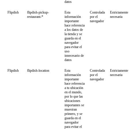
datos
Flipdish
flipdish-pickup-
Esta
Controlada
Estrictamente
restaurant-*
información
por el
necesaria
importante
navegador
hace referencia
a los datos de
la tienda y se
guarda en el
navegador
para evitar el
uso
innecesario de
datos
Flipdish
flipdish-location
Esta
Controlada
Estrictamente
información
por el
necesaria
importante
navegador
hace referencia
a tu ubicación
en el mundo,
por lo que las
ubicaciones
importantes se
muestran
primero, y se
guarda en el
navegador
para evitar el