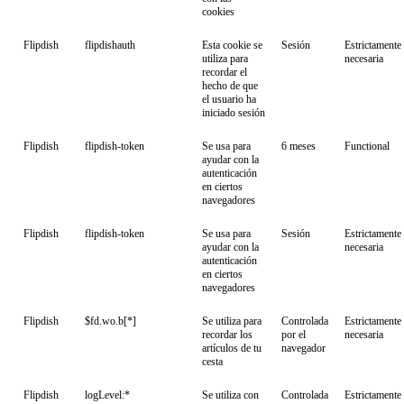
cookies
Flipdish
flipdishauth
Esta cookie se
Sesión
Estrictamente
utiliza para
necesaria
recordar el
hecho de que
el usuario ha
iniciado sesión
Flipdish
flipdish-token
Se usa para
6 meses
Functional
ayudar con la
autenticación
en ciertos
navegadores
Flipdish
flipdish-token
Se usa para
Sesión
Estrictamente
ayudar con la
necesaria
autenticación
en ciertos
navegadores
Flipdish
$fd.wo.b[*]
Se utiliza para
Controlada
Estrictamente
recordar los
por el
necesaria
artículos de tu
navegador
cesta
Flipdish
logLevel:*
Se utiliza con
Controlada
Estrictamente