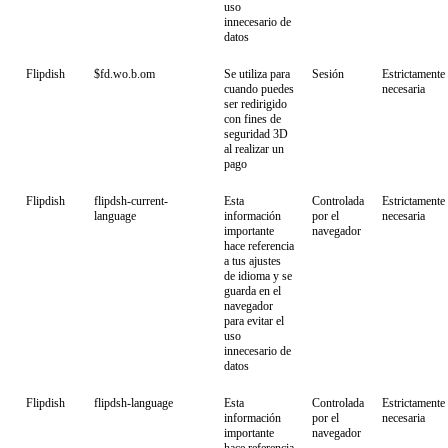
uso
innecesario de
datos
Flipdish
$fd.wo.b.om
Se utiliza para
Sesión
Estrictamente
cuando puedes
necesaria
ser redirigido
con fines de
seguridad 3D
al realizar un
pago
Flipdish
flipdsh-current-
Esta
Controlada
Estrictamente
language
información
por el
necesaria
importante
navegador
hace referencia
a tus ajustes
de idioma y se
guarda en el
navegador
para evitar el
uso
innecesario de
datos
Flipdish
flipdsh-language
Esta
Controlada
Estrictamente
información
por el
necesaria
importante
navegador