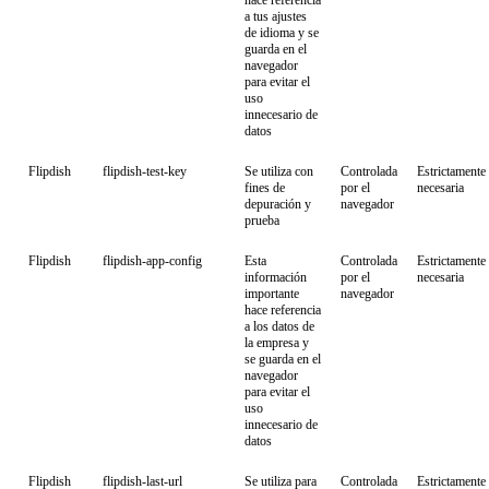
hace referencia
a tus ajustes
de idioma y se
guarda en el
navegador
para evitar el
uso
innecesario de
datos
Flipdish
flipdish-test-key
Se utiliza con
Controlada
Estrictamente
fines de
por el
necesaria
depuración y
navegador
prueba
Flipdish
flipdish-app-config
Esta
Controlada
Estrictamente
información
por el
necesaria
importante
navegador
hace referencia
a los datos de
la empresa y
se guarda en el
navegador
para evitar el
uso
innecesario de
datos
Flipdish
flipdish-last-url
Se utiliza para
Controlada
Estrictamente