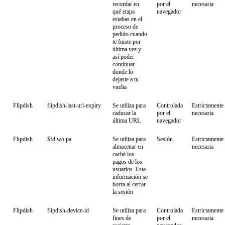
recordar en
por el
necesaria
qué etapa
navegador
estabas en el
proceso de
pedido cuando
te fuiste por
última vez y
así poder
continuar
donde lo
dejaste a tu
vuelta
Flipdish
flipdish-last-url-expiry
Se utiliza para
Controlada
Estrictamente
caducar la
por el
necesaria
última URL
navegador
Flipdish
$fd.wo.pa
Se utiliza para
Sesión
Estrictamente
almacenar en
necesaria
caché los
pagos de los
usuarios. Esta
información se
borra al cerrar
la sesión
Flipdish
flipdish-device-id
Se utiliza para
Controlada
Estrictamente
fines de
por el
necesaria