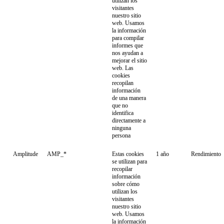
utilizan los
visitantes
nuestro sitio
web. Usamos
la información
para compilar
informes que
nos ayudan a
mejorar el sitio
web. Las
cookies
recopilan
información
de una manera
que no
identifica
directamente a
ninguna
persona
Amplitude
AMP_*
Estas cookies
1 año
Rendimiento
se utilizan para
recopilar
información
sobre cómo
utilizan los
visitantes
nuestro sitio
web. Usamos
la información