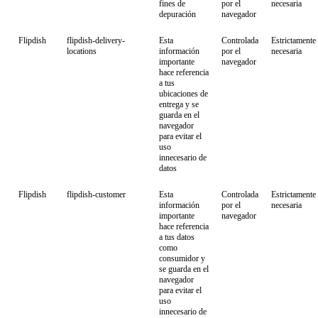
fines de
por el
necesaria
depuración
navegador
Flipdish
flipdish-delivery-
Esta
Controlada
Estrictamente
locations
información
por el
necesaria
importante
navegador
hace referencia
a tus
ubicaciones de
entrega y se
guarda en el
navegador
para evitar el
uso
innecesario de
datos
Flipdish
flipdish-customer
Esta
Controlada
Estrictamente
información
por el
necesaria
importante
navegador
hace referencia
a tus datos
como
consumidor y
se guarda en el
navegador
para evitar el
uso
innecesario de