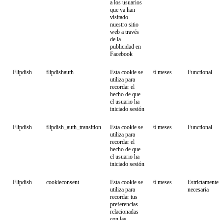
a los usuarios
que ya han
visitado
nuestro sitio
web a través
de la
publicidad en
Facebook
Flipdish
flipdishauth
Esta cookie se
6 meses
Functional
utiliza para
recordar el
hecho de que
el usuario ha
iniciado sesión
Flipdish
flipdish_auth_transition
Esta cookie se
6 meses
Functional
utiliza para
recordar el
hecho de que
el usuario ha
iniciado sesión
Flipdish
cookieconsent
Esta cookie se
6 meses
Estrictamente
utiliza para
necesaria
recordar tus
preferencias
relacionadas
con las