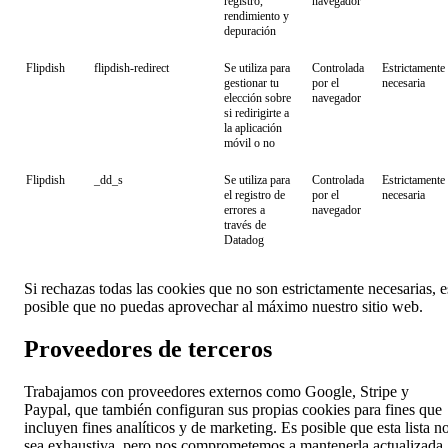
registro,
navegador
rendimiento y
depuración
Flipdish
flipdish-redirect
Se utiliza para
Controlada
Estrictamente
gestionar tu
por el
necesaria
elección sobre
navegador
si redirigirte a
la aplicación
móvil o no
Flipdish
_dd_s
Se utiliza para
Controlada
Estrictamente
el registro de
por el
necesaria
errores a
navegador
través de
Datadog
Si rechazas todas las cookies que no son estrictamente necesarias, e
posible que no puedas aprovechar al máximo nuestro sitio web.
Proveedores de terceros
Trabajamos con proveedores externos como Google, Stripe y
Paypal, que también configuran sus propias cookies para fines que
incluyen fines analíticos y de marketing. Es posible que esta lista n
sea exhaustiva, pero nos comprometemos a mantenerla actualizada