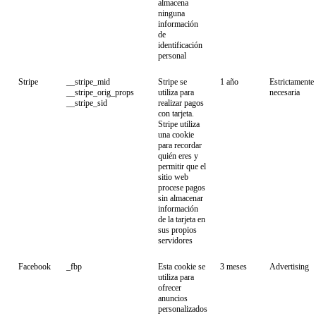
almacena
ninguna
información
de
identificación
personal
Stripe
__stripe_mid
Stripe se
1 año
Estrictamente
__stripe_orig_props
utiliza para
necesaria
__stripe_sid
realizar pagos
con tarjeta.
Stripe utiliza
una cookie
para recordar
quién eres y
permitir que el
sitio web
procese pagos
sin almacenar
información
de la tarjeta en
sus propios
servidores
Facebook
_fbp
Esta cookie se
3 meses
Advertising
utiliza para
ofrecer
anuncios
personalizados