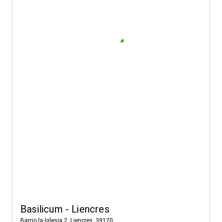
Basilicum - Liencres
Barrio la Iglesia 2, Liencres, 39120